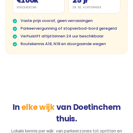
€100k
25 jr
VERZEKERING
IN DE ACHTERHOEK
Vaste prijs vooraf, geen verrassingen
Parkeervergunning of stopverbod-bord geregeld
Verhuislift altijd binnen 24 uur beschikbaar
Routekennis A18, N18 en doorgaande wegen
In
elke wijk
van Doetinchem
thuis.
Lokale kennis per wijk: van parkeerzones tot opritten en