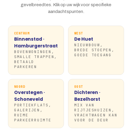
gevelbreedtes. Klik op uw wijk voor specifieke
aandachtspunten.
CENTRUM
WEST
Binnenstad ·
De Huet
NIEUWBOUW,
Hamburgerstraat
BREDE STOEPEN,
BOVENWONINGEN,
GOEDE TOEGANG
SMALLE TRAPPEN,
BETAALD
PARKEREN
NOORD
OOST
Overstegen ·
Dichteren ·
Schoneveld
Bezelhorst
PORTIEKFLATS,
MIX VAN
GALERIJEN,
RIJTJESHUIZEN,
RUIME
VRACHTWAGEN KAN
PARKEERRUIMTE
VOOR DE DEUR