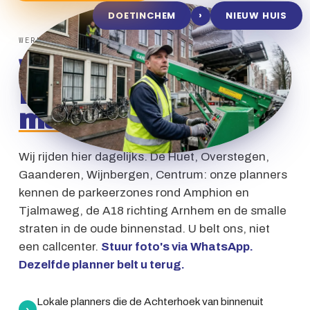
›
DOETINCHEM
NIEUW HUIS
WERKGEBIED ·
DOETINCHEM
Wat ons in
Doetinchem
anders
maakt
Wij rijden hier dagelijks. De Huet, Overstegen,
Gaanderen, Wijnbergen, Centrum: onze planners
kennen de parkeerzones rond Amphion en
Tjalmaweg, de A18 richting Arnhem en de smalle
straten in de oude binnenstad. U belt ons, niet
een callcenter.
Stuur foto's via WhatsApp.
Dezelfde planner belt u terug.
Lokale planners die de Achterhoek van binnenuit
›