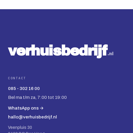
v
e
r
h
u
i
s
b
e
d
r
ij
f
.nl
CONTACT
085 - 302 16 00
Bel ma t/m za, 7:00 tot 19:00
WhatsApp ons →
hallo@verhuisbedrijf.nl
Veenpluis 30