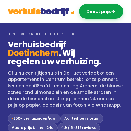
v
e
r
h
u
i
s
b
e
d
r
ij
f
Direct prijs
.nl
HOME
·
WERKGEBIED
·
DOETINCHEM
Verhuisbedrijf
Doetinchem
. Wij
regelen uw verhuizing.
Of u nu een rijtjeshuis in De Huet verlaat of een
appartement in Centrum betrekt: onze planners
kennen de A18-afritten richting Arnhem, de blauwe
zones rond Simonsplein en de smalle straten in
de oude binnenstad. U krijgt binnen 24 uur een
prijs op papier, op basis van foto’s via WhatsApp.
250+ verhuizingen/jaar
Achterhoeks team
Vaste prijs binnen 24u
4,9 / 5 · 312 reviews