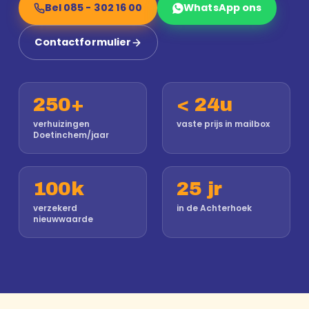
Bel 085 - 302 16 00
WhatsApp ons
Contactformulier
250+
< 24u
verhuizingen
vaste prijs in mailbox
Doetinchem/jaar
100k
25 jr
verzekerd
in de Achterhoek
nieuwwaarde