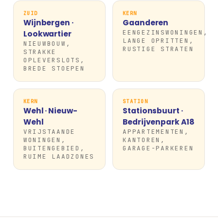
ZUID
KERN
Wijnbergen ·
Gaanderen
EENGEZINSWONINGEN,
Lookwartier
LANGE OPRITTEN,
NIEUWBOUW,
RUSTIGE STRATEN
STRAKKE
OPLEVERSLOTS,
BREDE STOEPEN
KERN
STATION
Wehl · Nieuw-
Stationsbuurt ·
Wehl
Bedrijvenpark A18
VRIJSTAANDE
APPARTEMENTEN,
WONINGEN,
KANTOREN,
BUITENGEBIED,
GARAGE-PARKEREN
RUIME LAADZONES