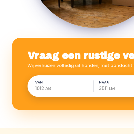
Vraag een rustige ve
Wij verhuizen volledig uit handen, met aandacht e
VAN
NAAR