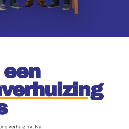
 een
verhuizing
s
one verhuizing. Na