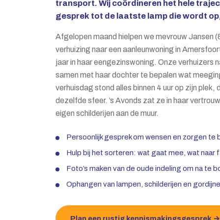
transport. Wij coördineren het hele trajec
gesprek tot de laatste lamp die wordt 
Afgelopen maand hielpen we mevrouw Jansen (8
verhuizing naar een aanleunwoning in Amersfoo
jaar in haar eengezinswoning. Onze verhuizers 
samen met haar dochter te bepalen wat meegin
verhuisdag stond alles binnen 4 uur op zijn plek, 
dezelfde sfeer. ’s Avonds zat ze in haar vertrou
eigen schilderijen aan de muur.
Persoonlijk gesprek om wensen en zorgen te
Hulp bij het sorteren: wat gaat mee, wat naar f
Foto’s maken van de oude indeling om na te 
Ophangen van lampen, schilderijen en gordijne
Plan een rustig kennismakingsgesprek →