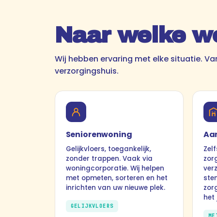
Naar welke w
Wij hebben ervaring met elke situatie. Va
verzorgingshuis.
Seniorenwoning
Aa
Gelijkvloers, toegankelijk,
Zel
zonder trappen. Vaak via
zor
woningcorporatie. Wij helpen
verz
met opmeten, sorteren en het
ste
inrichten van uw nieuwe plek.
zorg
het
GELIJKVLOERS
ME