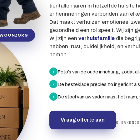
tientallen jaren in hetzelfde huis te
er herinneringen verbonden aan elke 
Dat maakt verhuizen emotioneel zwaa
gezondheid een rol speelt. Wij zijn g
WOONZORG
Wij zijn een
verhuisfamilie
die begri
hebben, rust, duidelijkheid, en verhui
nemen.
›
Foto’s van de oude inrichting, zodat al
›
De besteklade precies zo ingericht al
›
De stoel van uw vader naast het raam, wa
Vraag offerte aan
🔒 ERKEND