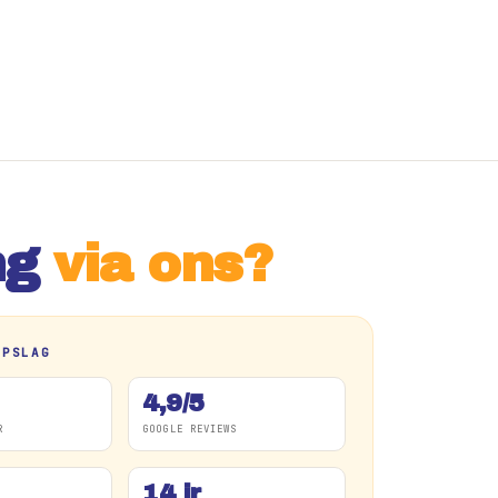
ng
via ons?
OPSLAG
4,9/5
R
GOOGLE REVIEWS
14 jr