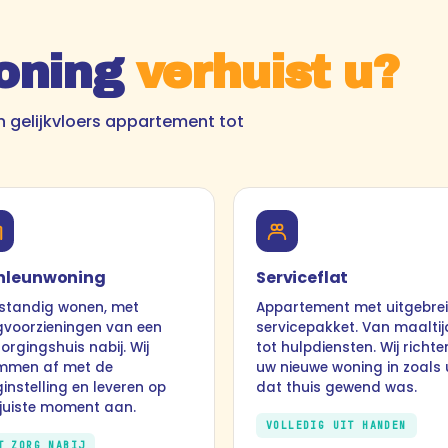
oning
verhuist u?
n gelijkvloers appartement tot
nleunwoning
Serviceflat
fstandig wonen, met
Appartement met uitgebre
gvoorzieningen van een
servicepakket. Van maalti
orgingshuis nabij. Wij
tot hulpdiensten. Wij richte
mmen af met de
uw nieuwe woning in zoals 
instelling en leveren op
dat thuis gewend was.
 juiste moment aan.
VOLLEDIG UIT HANDEN
T ZORG NABIJ