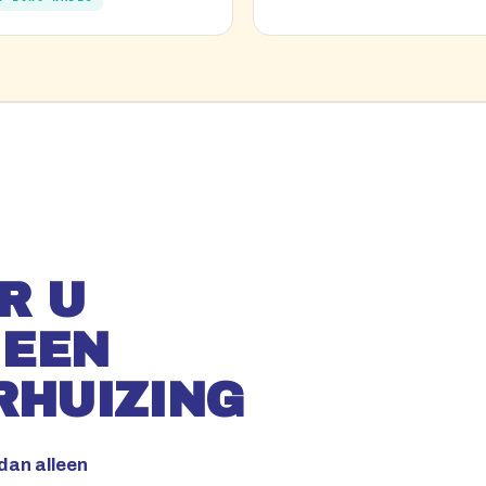
R U
 EEN
RHUIZING
dan alleen