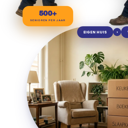
500+
SENIOREN PER JAAR
›
EIGEN HUIS