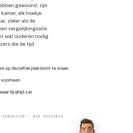
 hebben gewoond, zijn
kamer, elk hoekje.
r, zeker als de
een vergelijkingssite.
jpt wat ouderen nodig
zers die de tijd
les op dezelfde plek komt te staan
s voorheen
ar hij altijd zat
E VERHUIZER · KVK 94219893