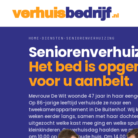
v
e
r
h
u
i
s
b
e
d
r
ij
f
.nl
HOME
·
DIENSTEN
·
SENIORENVERHUIZING
Seniorenverhui
Het bed is opg
voor u aanbelt.
Mevrouw De Wit woonde 47 jaar in haar eeng
Op 86-jarige leeftijd verhuisde ze naar een
tweekamerappartement in De Buitenhof. Wij 
weken eerder langs, samen met haar dochter
uitgezocht welke kast mee ging en welke spul
kleinkinderen. Op verhuisdag haalden we me
om 10.00 op bij haar oude huis. Om 14.00 zat 