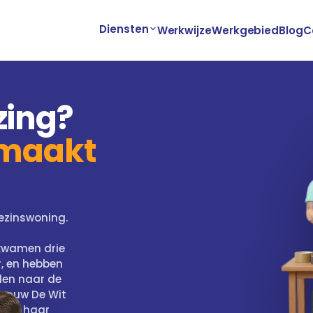
Diensten
Werkwijze
Werkgebied
Blog
C
zing?
emaakt
ezinswoning.
kwamen drie
, en hebben
len naar de
vrouw De Wit
ze in haar