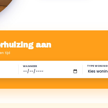
rhuizing aan
n tijd
TYPE WONING
WANNEER