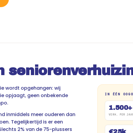
n seniorenverhuizi
die wordt opgehangen: wij
 die opjaagt, geen onbekende
IN ÉÉN OOG
mpo.
1.500+
land inmiddels meer ouderen dan
VERH. PER JAA
en. Tegelijkertijd is er een
Slechts 2% van de 75-plussers
€25k