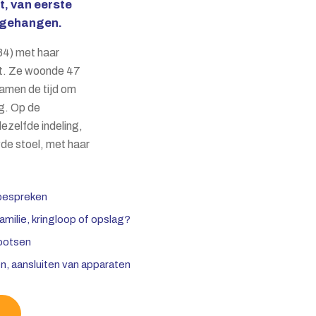
t, van eerste
opgehangen.
4) met haar
rt. Ze woonde 47
namen de tijd om
g. Op de
dezelfde indeling,
wde stoel, met haar
 bespreken
amilie, kringloop of opslag?
bootsen
n, aansluiten van apparaten