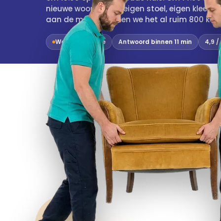
nieuwe woonkamer, eigen stoel, eigen kleed, e
aan de muur. Zo doen we het al ruim 800 keer
Wouter is online
Antwoord binnen 11 min
4,9 /