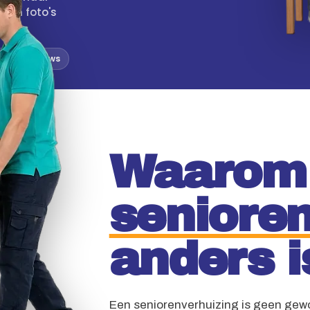
igen foto's
.
 5 · 312 reviews
Waarom
senioren
anders i
Een seniorenverhuizing is geen gew