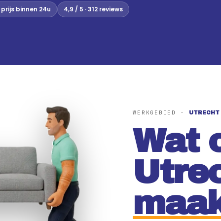
prijs binnen 24u
4,9 / 5 · 312 reviews
WERKGEBIED ·
UTRECHT
Wat 
Utre
maak