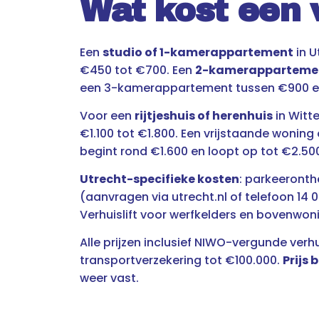
Wat kost een 
Een
studio of 1-kamerappartement
in U
€450 tot €700. Een
2-kamerapparteme
een 3-kamerappartement tussen €900 en
Voor een
rijtjeshuis of herenhuis
in Witt
€1.100 tot €1.800. Een vrijstaande woning o
begint rond €1.600 en loopt op tot €2.50
Utrecht-specifieke kosten
: parkeeronth
(aanvragen via utrecht.nl of telefoon 14 
Verhuislift voor werfkelders en bovenwo
Alle prijzen inclusief NIWO-vergunde verh
transportverzekering tot €100.000.
Prijs b
weer vast.