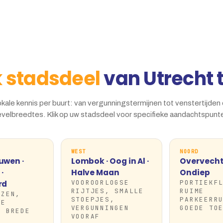
k stadsdeel
van Utrecht t
kale kennis per buurt: van vergunningstermijnen tot venstertijden
velbreedtes. Klik op uw stadsdeel voor specifieke aandachtspunt
WEST
NOORD
uwen ·
Lombok · Oog in Al ·
Overvecht ·
·
Halve Maan
Ondiep
VOOROORLOGSE
PORTIEKF
rd
RIJTJES, SMALLE
RUIME
IZEN,
STOEPJES,
PARKEERR
KE
VERGUNNINGEN
GOEDE TO
, BREDE
VOORAF