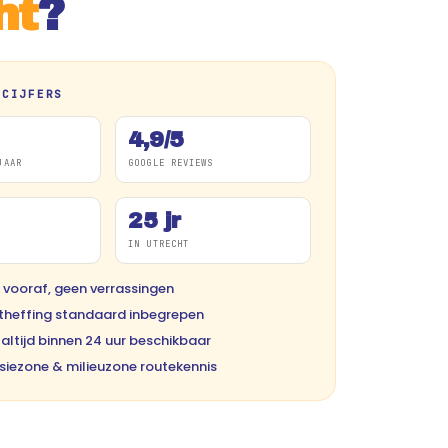
ht
?
 CIJFERS
4,9/5
JAAR
GOOGLE REVIEWS
25 jr
IN UTRECHT
s vooraf, geen verrassingen
theffing standaard inbegrepen
t altijd binnen 24 uur beschikbaar
siezone & milieuzone routekennis