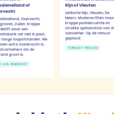
aleneiland of
Rijn of Vleuten
ervecht
Leidsche Rijn, Vleuten, De
Meern. Moderne liften maa
aleneiland, Overvecht,
krappe parkeerruimte en
graven, Zuilen. Krappe
strakke opleverslots van d
ieklift waar een
aannemer. Op de minuut
zitsbank net niet in past,
gepland.
s lange loopafstanden. We
nnen extra mankracht in,
TIMESLOT-PRECIES
rolcontainers als de
tand groot is.
0-15% MANKRACHT