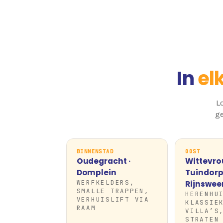
In
el
Lo
ge
BINNENSTAD
OOST
Oudegracht ·
Wittevro
Domplein
Tuindorp 
WERFKELDERS,
Rijnswee
SMALLE TRAPPEN,
HERENHU
VERHUISLIFT VIA
KLASSIE
RAAM
VILLA’S
STRATEN