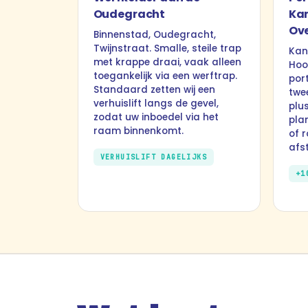
Oudegracht
Kan
Ov
Binnenstad, Oudegracht,
Twijnstraat. Smalle, steile trap
Kan
met krappe draai, vaak alleen
Hoo
toegankelijk via een werftrap.
port
Standaard zetten wij een
twee
verhuislift langs de gevel,
plu
zodat uw inboedel via het
pla
raam binnenkomt.
of 
afs
VERHUISLIFT DAGELIJKS
+1