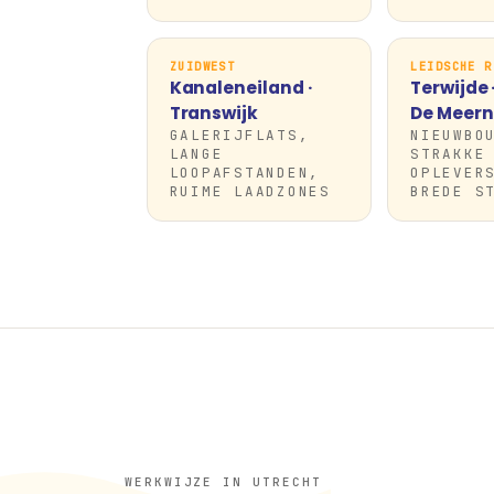
ZUIDWEST
LEIDSCHE R
Kanaleneiland ·
Terwijde ·
Transwijk
De Meern
GALERIJFLATS,
NIEUWBO
LANGE
STRAKKE
LOOPAFSTANDEN,
OPLEVER
RUIME LAADZONES
BREDE S
WERKWIJZE IN UTRECHT