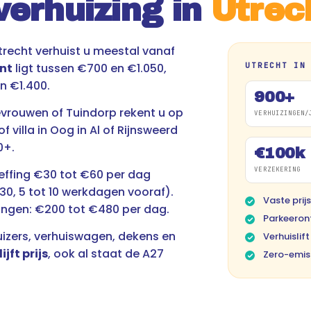
verhuizing in
Utrec
trecht verhuist u meestal vanaf
nt
ligt tussen €700 en €1.050,
UTRECHT IN
 €1.400.
900+
evrouwen of Tuindorp rekent u op
VERHUIZINGEN/
f villa in Oog in Al of Rijnsweerd
0+.
€100k
VERZEKERING
effing €30 tot €60 per dag
030, 5 tot 10 werkdagen vooraf).
Vaste prij
ningen: €200 tot €480 per dag.
Parkeeron
uizers, verhuiswagen, dekens en
Verhuislif
lijft prijs
, ook al staat de A27
Zero-emis