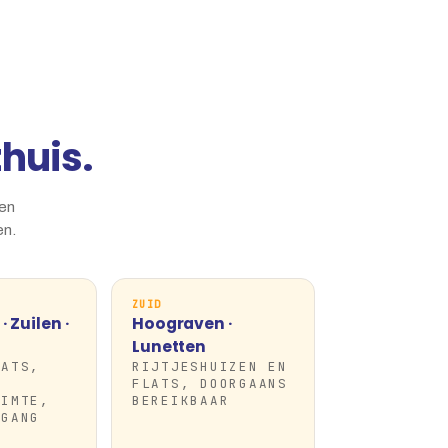
huis.
 en
en.
ZUID
 Zuilen ·
Hoograven ·
Lunetten
LATS,
RIJTJESHUIZEN EN
FLATS, DOORGAANS
UIMTE,
BEREIKBAAR
EGANG