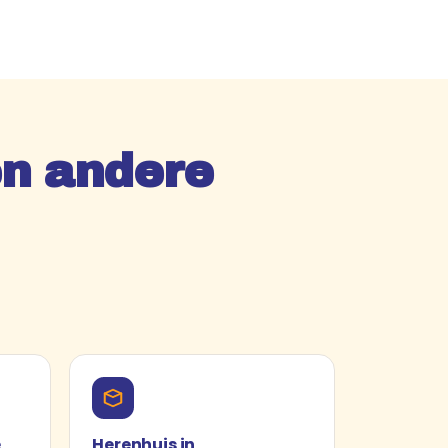
n andere
e
Herenhuis in