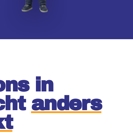
ons in
cht
anders
t