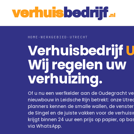
v
e
r
h
u
i
s
b
e
d
r
ij
f
.nl
HOME
·
WERKGEBIED
·
UTRECHT
Verhuisbedrijf
U
Wij regelen uw
verhuizing.
Of u nu een werfkelder aan de Oudegracht ve
nieuwbouw in Leidsche Rijn betrekt: onze Utre
planners kennen de smalle wallen, de venster
de Singel en de juiste vakken voor de verhuis
krijgt binnen 24 uur een prijs op papier, op ba
via WhatsApp.