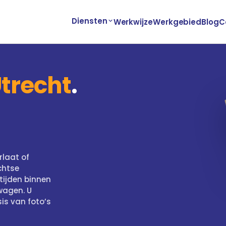
Diensten
Werkwijze
Werkgebied
Blog
C
trecht
.
rlaat of
chtse
tijden binnen
wagen. U
sis van foto’s