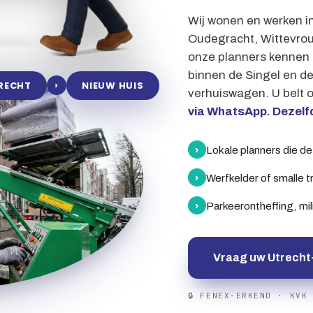
Wij wonen en werken i
Oudegracht, Wittevrou
onze planners kennen 
binnen de Singel en de
›
RECHT
NIEUW HUIS
verhuiswagen. U belt o
via WhatsApp. Dezelfd
›
Lokale planners die d
›
Werfkelder of smalle t
›
Parkeerontheffing, mil
Vraag uw Utrecht
🔒 FENEX-ERKEND · KVK