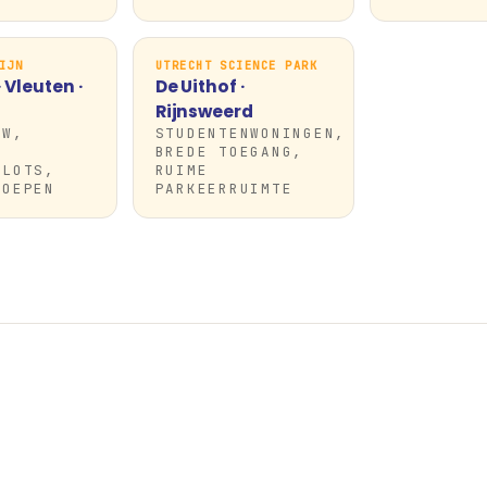
IJN
UTRECHT SCIENCE PARK
 Vleuten ·
De Uithof ·
Rijnsweerd
UW,
STUDENTENWONINGEN,
BREDE TOEGANG,
SLOTS,
RUIME
TOEPEN
PARKEERRUIMTE