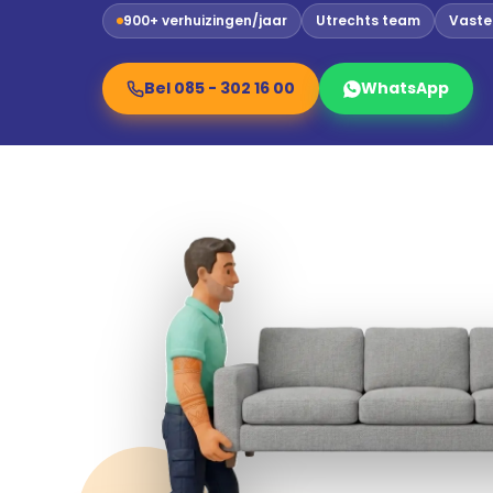
900+ verhuizingen/jaar
Utrechts team
Vaste 
Bel 085 - 302 16 00
WhatsApp