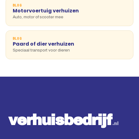
BLOG
Motorvoertuig verhuizen
Auto, motor of scooter mee
BLOG
Paard of dier verhuizen
Speciaal transport voor dieren
v
e
r
h
u
i
s
b
e
d
r
ij
f
.nl