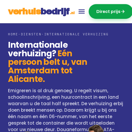
v
e
r
h
u
i
s
b
e
d
r
ij
f
Direct prijs
.nl
HOME
·
DIENSTEN
·
INTERNATIONALE VERHUIZING
Internationale
verhuizing?
Eén
persoon belt u, van
Amsterdam tot
Alicante.
Emigreren is al druk genoeg. U regelt visum,
schoolinschrijving, een huurcontract in een land
waarvan u de taal half spreekt. De verhuizing erbij
doen breekt mensen op. Daarom krijgt u bij ons
één naam en één 06-nummer, van het eerste
gesprek tot de container die wordt uitgeladen
voor uw nieuwe deur. Douaneformulieren, ATA-