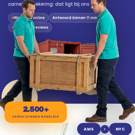
carnet, verzekering: dat ligt bij ons.
Wouter is online
Antwoord binnen 11 min
4,9 / 5 · 312 reviews
2.500+
VERHUIZINGEN BEGELEID
›
AMS
NYC