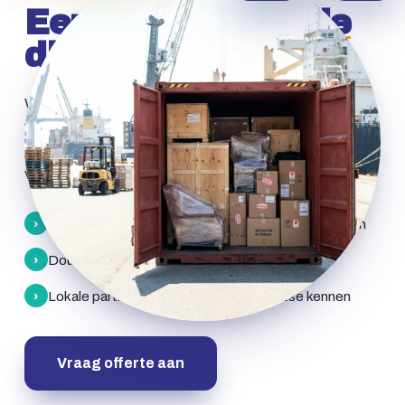
Een
verhuisfamilie
die de wereld kent
Wij zijn geen vergelijkingssite die u opzadelt met
vijf offertes van onbekende bedrijven.
Wij zijn een
verhuisfamilie die de internationale markt kent
,
van binnenuit.
›
Exportverpakking die voldoet aan ISPM-15 normen
›
Douanedocumenten foutloos en op tijd in orde
›
Lokale partners die de situatie ter plaatse kennen
Vraag offerte aan