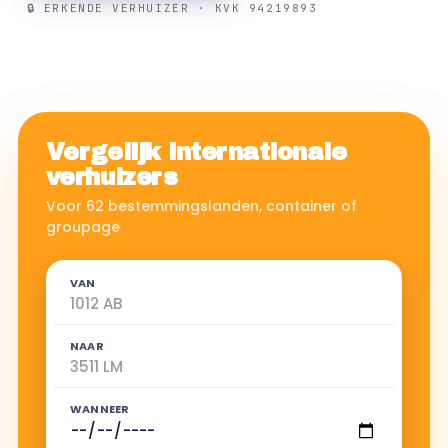
🔒 ERKENDE VERHUIZER · KVK 94219893
Vergelijk internationale
verhuizers
Voor 62 bestemmingslanden, container of
groupage
VAN
NAAR
WANNEER