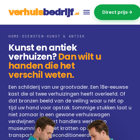
v
e
r
h
u
i
s
b
e
d
r
ij
f
Direct prijs
.nl
HOME
·
DIENSTEN
·
KUNST & ANTIEK
Kunst en antiek
verhuizen?
Dan wilt u
handen die het
verschil weten.
Een schilderij van uw grootvader. Een 18e-eeuwse
kast die al twee verhuizingen heeft overleefd. Of
dat bronzen beeld van de veiling waar u nét op
tijd uw hand voor opstak. Sommige stukken laat u
niet zomaar in een gewone verhuiswagen
verdwijnen. Onze art handlers werken op
museumniveau, met kratten op maat en
transport onder geconditioneerde