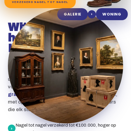
VERZEKERD NAGEL TOT NAGEL
›
GALERIE
WONING
Witte
handschoenen.
Kratten
op maat.
Een olieverfschilderij reageert op
temperatuurschommelingen, antiek hout droogt
uit en zwelt. Daarom werken onze partners
volgens
museale standaarden van 18 tot 22
graden en 45 tot 55 procent luchtvochtigheid
,
met op maat gemaakte kratten en art handlers
die elk stuk individueel inpakken.
Nagel tot nagel verzekerd tot €100.000, hoger op
›