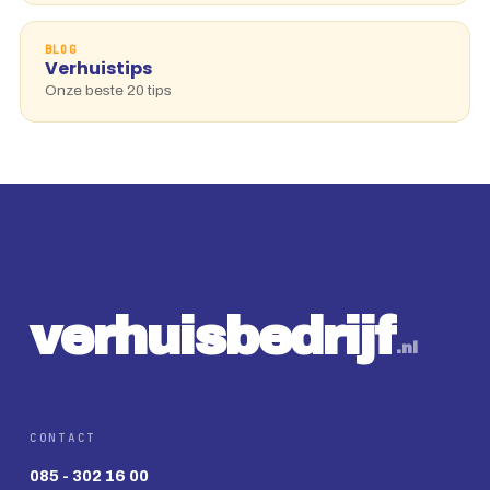
BLOG
Verhuistips
Onze beste 20 tips
v
e
r
h
u
i
s
b
e
d
r
ij
f
.nl
CONTACT
085 - 302 16 00