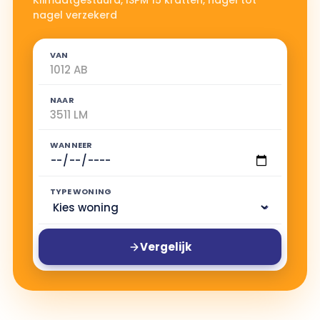
Klimaatgestuurd, ISPM 15 kratten, nagel tot
nagel verzekerd
VAN
NAAR
WANNEER
TYPE WONING
Vergelijk